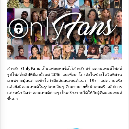
Vivo T5 Pro เปิดตัวแล้ว สรุปทุกฟีเจอร์เด่น คุ้มค่าแค่ไหน
กับราคาเท่านี้
3 months ago
จบในเครื่องเดียว รีวิว OPPO Find X8 Pro สมดุลที่ลงตัว
ระหว่างงานอาร์ตและเทคโนโลยี
4 months ago
Samsung A36 5G ตำนานบทใหม่ งบหมื่นต้นแต่ได้ฟีเจอร์
เรือธง
สำหรับ OnlyFans เป็นแพลตฟอร์มไว้สำหรับสร้างคอนเทนต์โพสต์
4 months ago
รูปโพสต์คลิปที่มีมาตั้งแต่ 2016 แต่เพิ่งมาโด่งดังในช่วงโควิดที่ผ่าน
มาเพราะผู้คนต่างเข้าใจว่ามีแค่คอนเทนต์แนว 18+ แต่ความจริง
มือถือสุดคุ้มแห่งปี ลองแล้วกับ HONOR X9c 5G บอกเลย
แล้วยังมีคอนเทนต์ในรูปแบบอื่นๆ อีกมากมายทั้งนักดนตรี คลิปการ
เกินคาด
แต่งหน้า ถือว่าคอนเทนต์ต่างๆ เป็นสร้างรายได้ให้กับผู้คิดคอนเทนต์
4 months ago
ขึ้นมา
Twitter เปิดตัวฟีเจอร์ Twitter Circle
3 years ago