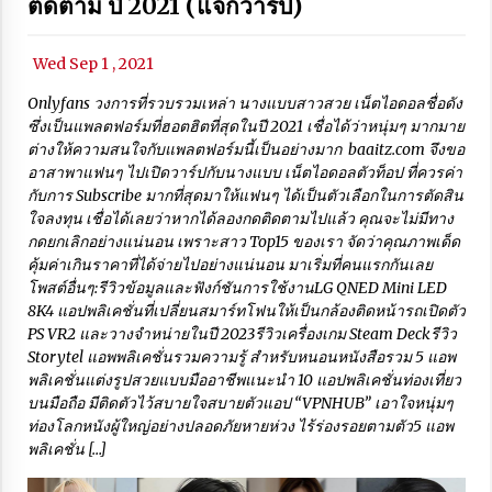
ติดตาม ปี 2021 (แจกวาร์ป)
Wed Sep 1 , 2021
Onlyfans วงการที่รวบรวมเหล่า นางแบบสาวสวย เน็ตไอดอลชื่อดัง
ซึ่งเป็นแพลตฟอร์มที่ฮอตฮิตที่สุดในปี 2021 เชื่อได้ว่าหนุ่มๆ มากมาย
ต่างให้ความสนใจกับแพลตฟอร์มนี้เป็นอย่างมาก baaitz.com จึงขอ
อาสาพาแฟนๆ ไปเปิดวาร์ปกับนางแบบ เน็ตไอดอลตัวท็อป ที่ควรค่า
กับการ Subscribe มากที่สุดมาให้แฟนๆ ได้เป็นตัวเลือกในการตัดสิน
ใจลงทุน เชื่อได้เลยว่าหากได้ลองกดติดตามไปแล้ว คุณจะไม่มีทาง
กดยกเลิกอย่างแน่นอน เพราะสาว Top15 ของเรา จัดว่าคุณภาพเด็ด
คุ้มค่าเกินราคาที่ได้จ่ายไปอย่างแน่นอน มาเริ่มที่คนแรกกันเลย
โพสต์อื่นๆ:รีวิวข้อมูลและฟังก์ชันการใช้งานLG QNED Mini LED
8K4 แอปพลิเคชั่นที่เปลี่ยนสมาร์ทโฟนให้เป็นกล้องติดหน้ารถเปิดตัว
PS VR2 และวางจำหน่ายในปี 2023รีวิวเครื่องเกม Steam Deckรีวิว
Storytel แอพพลิเคชั่นรวมความรู้ สำหรับหนอนหนังสือรวม 5 แอพ
พลิเคชั่นแต่งรูปสวยแบบมืออาชีพแนะนำ 10 แอปพลิเคชั่นท่องเที่ยว
บนมือถือ มีติดตัวไว้สบายใจสบายตัวแอป “VPNHUB” เอาใจหนุ่มๆ
ท่องโลกหนังผู้ใหญ่อย่างปลอดภัยหายห่วง ไร้ร่องรอยตามตัว5 แอพ
พลิเคชั่น […]