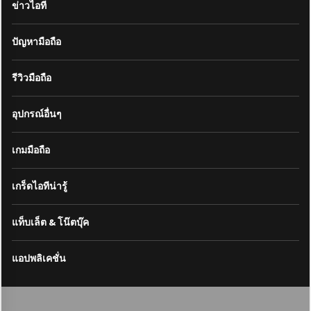
ข่าวไอที
ปัญหามือถือ
รีวิวมือถือ
อุปกรณ์อื่นๆ
เกมมือถือ
เกร็ดไอทีน่ารู้
แท็บเล็ต & โน๊ตบุ๊ค
แอปพลิเคชั่น