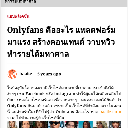
ทำรายได้มหาศาล
REDMI R70 และ REDMI R70m 5G รีวิวเปรียบเทียบ จุด
เด่นและความแตกต่าง
2 weeks ago
แอปพลิเคชั่น
Onlyfans คืออะไร แพลตฟอร์ม
HUAWEI Pura 90 Pro Max ว่าที่เรือธงกล้องเทพรุ่นใหม่
มีอะไรน่าสนใจบ้าง
มาแรง สร้างคอนเทนต์ วาบหวิว
4 weeks ago
ทำรายได้มหาศาล
Agentic AI คืออะไร เทคโนโลยี AI รุ่นใหม่ที่คิด วางแผน
และทำงานได้เอง
2 months ago
baaitz
5 years ago
เปิดตัว vivo Y600 Pro มือถือใหม่สุดคุ้ม สเปกโหดเกิน
ราคา
ในปัจจุบันโลกของเรามีเว็บไซต์มากมายที่เราสามารถเข้าถึงได้
3 months ago
ง่ายๆ เช่น Facebook หรือ instagram ทำให้ผู้คนได้เพลิดเพลินไป
กับการท่องโลกไซเบอร์และเชื่อว่าหลายๆ คนคงจะเคยได้ยินคำว่า
Onlyfans
กันมาบ้างแล้ว เพราะเป็นเว็บไซต์ที่กำลังมาแรงในตอน
ก่อนซื้อ OPPO Find X9 Ultra ต้องดู รีวิวจุดเด่น จุด
นี้ แต่สำหรับใครที่ยังไม่รู้ว่า Onlyfans คืออะไร ทาง
baaitz.com
สังเกตแบบครบๆ
จะพาไปทำความรู้จักเว็บไซต์นี้กัน
3 months ago