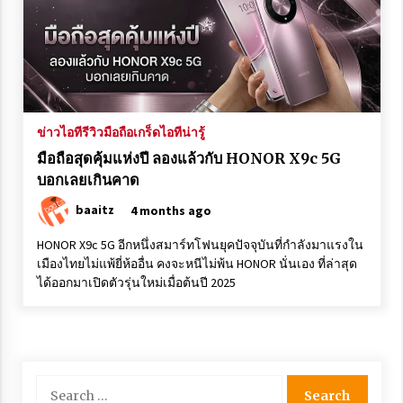
ข้อมูลและสเปคเครื่อง Logitech G Gaming Handheld
3 years ago
รีวิวข้อมูลและฟังก์ชันการใช้งาน iPhon 14 และ iPhone
14 Pro
ข่าวไอที
รีวิวมือถือ
เกร็ดไอทีน่ารู้
3 years ago
มือถือสุดคุ้มแห่งปี ลองแล้วกับ HONOR X9c 5G
บอกเลยเกินคาด
baaitz
4 months ago
HONOR X9c 5G อีกหนึ่งสมาร์ทโฟนยุคปัจจุบันที่กำลังมาแรงใน
เมืองไทยไม่แพ้ยี่ห้ออื่น คงจะหนีไม่พ้น HONOR นั่นเอง ที่ล่าสุด
ได้ออกมาเปิดตัวรุ่นใหม่เมื่อต้นปี 2025
Search
for: