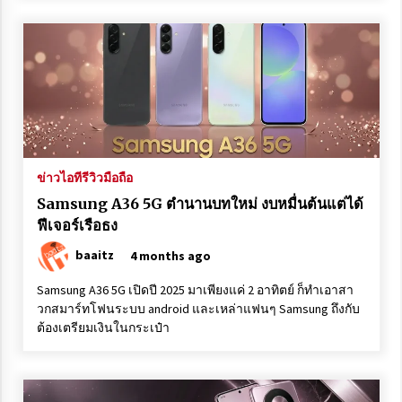
Vivo T5 Pro เปิดตัวแล้ว สรุปทุกฟีเจอร์เด่น คุ้มค่าแค่ไหน
กับราคาเท่านี้
3 months ago
จบในเครื่องเดียว รีวิว OPPO Find X8 Pro สมดุลที่ลงตัว
ระหว่างงานอาร์ตและเทคโนโลยี
4 months ago
ข่าวไอที
รีวิวมือถือ
Samsung A36 5G ตำนานบทใหม่ งบหมื่นต้นแต่ได้ฟีเจอร์
เรือธง
Samsung A36 5G ตำนานบทใหม่ งบหมื่นต้นแต่ได้
4 months ago
ฟีเจอร์เรือธง
baaitz
4 months ago
มือถือสุดคุ้มแห่งปี ลองแล้วกับ HONOR X9c 5G บอกเลย
เกินคาด
Samsung A36 5G เปิดปี 2025 มาเพียงแค่ 2 อาทิตย์ ก็ทำเอาสา
4 months ago
วกสมาร์ทโฟนระบบ android และเหล่าแฟนๆ Samsung ถึงกับ
ต้องเตรียมเงินในกระเป๋า
Twitter เปิดตัวฟีเจอร์ Twitter Circle
3 years ago