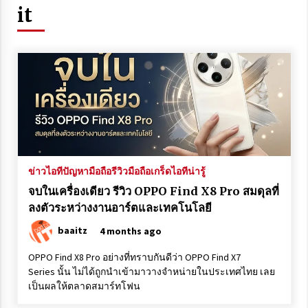
it
REDMI R70 และ REDMI R70m 5G รีวิวเปรียบเทียบ จุด
เด่นและความแตกต่าง
2 weeks ago
HUAWEI Pura 90 Pro Max ว่าที่เรือธงกล้องเทพรุ่นใหม่
มีอะไรน่าสนใจบ้าง
4 weeks ago
Agentic AI คืออะไร เทคโนโลยี AI รุ่นใหม่ที่คิด วางแผน
และทำงานได้เอง
2 months ago
ข่าวไอที
ปัญหามือถือ
รีวิวมือถือ
เกร็ดไอทีน่ารู้
จบในเครื่องเดียว รีวิว OPPO Find X8 Pro สมดุลที่
เปิดตัว vivo Y600 Pro มือถือใหม่สุดคุ้ม สเปกโหดเกิน
ลงตัวระหว่างงานอาร์ตและเทคโนโลยี
ราคา
3 months ago
baaitz
4 months ago
OPPO Find X8 Pro อย่างที่ทราบกันดีว่า OPPO Find X7
ก่อนซื้อ OPPO Find X9 Ultra ต้องดู รีวิวจุดเด่น จุด
Series นั้น ไม่ได้ถูกนำเข้ามาวางจำหน่ายในประเทศไทย เลย
สังเกตแบบครบๆ
เป็นผลให้ตลาดสมาร์ทโฟน
3 months ago